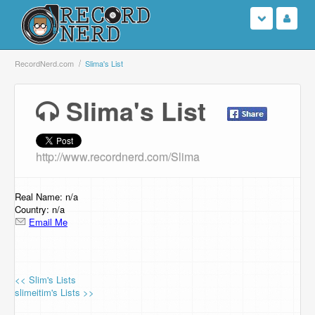
Login
RecordNerd.com
Slima's List
Sign Up
Slima's List
Search
http://www.recordnerd.com/Slima
Browse
Support Us
Real Name: n/a
Country: n/a
Email Me
Contact Us
<< Slim's Lists
slimeitim's Lists >>