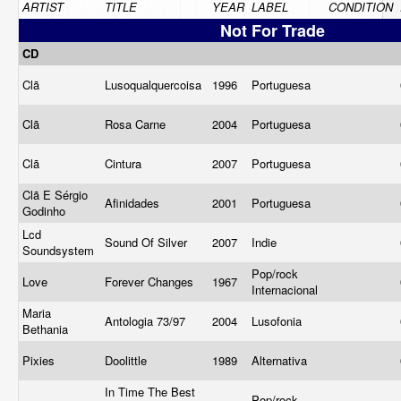
ARTIST
TITLE
YEAR
LABEL
CONDITION
Not For Trade
CD
Clã
Lusoqualquercoisa
1996
Portuguesa
Clã
Rosa Carne
2004
Portuguesa
Clã
Cintura
2007
Portuguesa
Clã E Sérgio
Afinidades
2001
Portuguesa
Godinho
Lcd
Sound Of Silver
2007
Indie
Soundsystem
Pop/rock
Love
Forever Changes
1967
Internacional
Maria
Antologia 73/97
2004
Lusofonia
Bethania
Pixies
Doolittle
1989
Alternativa
In Time The Best
Pop/rock