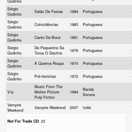
Godinho
Sérgio
Salão De Festas
1984
Portuguesa
Godinho
Sérgio
Coincidências
1983
Portuguesa
Godinho
Sérgio
Canto Da Boca
1981
Portuguesa
Godinho
Sérgio
De Pequenino Se
1976
Portuguesa
Godinho
Torce O Destino
Sérgio
À Queima Roupa
1974
Portuguesa
Godinho
Sérgio
Pré-histórias
1972
Portuguesa
Godinho
Music From The
Banda
V/a
Motion Picture
1994
Sonora
Pulp Fiction
Vampire
Vampire Weekend
2007
Indie
Weekend
Not For Trade
CD
: 23