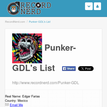
Login
RecordNerd.com
Punker-GDL's List
Sign Up
Punker-
Search
Browse
GDL's List
Support Us
Contact Us
http://www.recordnerd.com/Punker-GDL
Real Name: Edgar Farias
Country: Mexico
Email Me