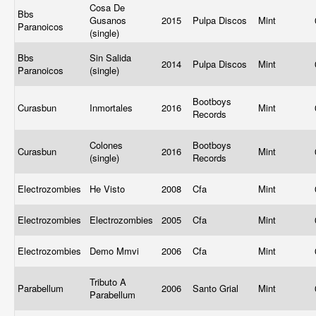
Cosa De
Bbs
Gusanos
2015
Pulpa Discos
Mint
Paranoicos
(single)
Bbs
Sin Salida
2014
Pulpa Discos
Mint
Paranoicos
(single)
Bootboys
Curasbun
Inmortales
2016
Mint
Records
Colones
Bootboys
Curasbun
2016
Mint
(single)
Records
Electrozombies
He Visto
2008
Cfa
Mint
Electrozombies
Electrozombies
2005
Cfa
Mint
Electrozombies
Demo Mmvi
2006
Cfa
Mint
Tributo A
Parabellum
2006
Santo Grial
Mint
Parabellum