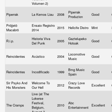
Volumen 2)
Piperrak
Piperrak
La Kemos Liau
2008
Good
Produzion
Pröjjetö
Ensaio Registro
2015
Hellcife Distro
Mint
Macabrö
2014
Historia Viva
Gaztelupeko
R.i.p.
2005
Good
Del Punk
Hotsak
Locomotive
Reincidentes
Acústico
2004
Good
Music
Bmg Music
Reincidentes
Incodificado
1999
Good
Spain
Sir Psyko And
Welcome To
Crazy Love
2012
Excellent
His Monsters
Our Hell
Records
Live (at The
Lokerse
Festival,
Abc
The Cramps
2010
Excellent
Belgium,
Entertainment
August 7,