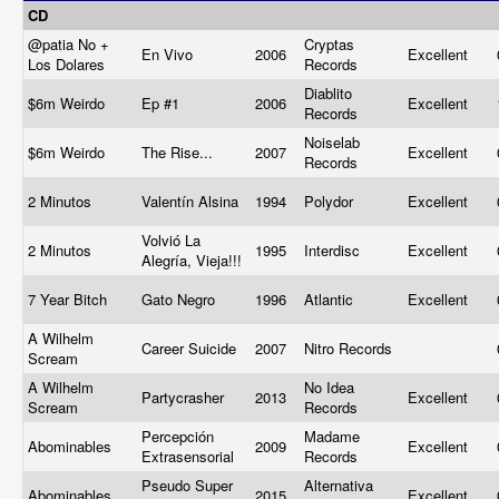
CD
@patia No +
Cryptas
En Vivo
2006
Excellent
Los Dolares
Records
Diablito
$6m Weirdo
Ep #1
2006
Excellent
Records
Noiselab
$6m Weirdo
The Rise...
2007
Excellent
Records
2 Minutos
Valentín Alsina
1994
Polydor
Excellent
Volvió La
2 Minutos
1995
Interdisc
Excellent
Alegría, Vieja!!!
7 Year Bitch
Gato Negro
1996
Atlantic
Excellent
A Wilhelm
Career Suicide
2007
Nitro Records
Scream
A Wilhelm
No Idea
Partycrasher
2013
Excellent
Scream
Records
Percepción
Madame
Abominables
2009
Excellent
Extrasensorial
Records
Pseudo Super
Alternativa
Abominables
2015
Excellent