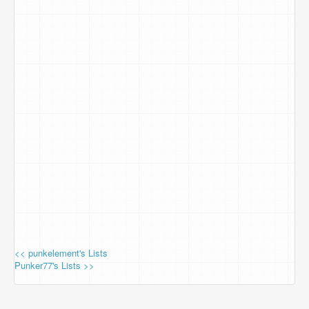
<< punkelement's Lists
Punker77's Lists >>