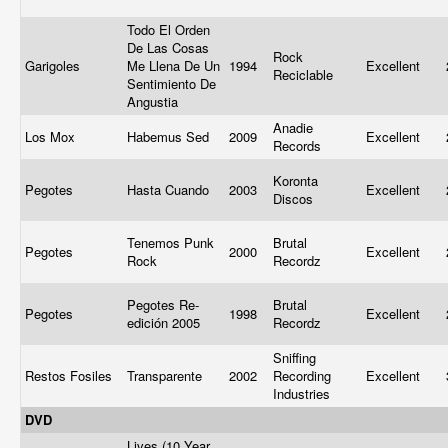
Todo El Orden
De Las Cosas
Rock
Garigoles
Me Llena De Un
1994
Excellent
Reciclable
Sentimiento De
Angustia
Anadie
Los Mox
Habemus Sed
2009
Excellent
Records
Koronta
Pegotes
Hasta Cuando
2003
Excellent
Discos
Tenemos Punk
Brutal
Pegotes
2000
Excellent
Rock
Recordz
Pegotes Re-
Brutal
Pegotes
1998
Excellent
edición 2005
Recordz
Sniffing
Restos Fosiles
Transparente
2002
Recording
Excellent
Industries
DVD
Lives (10 Year