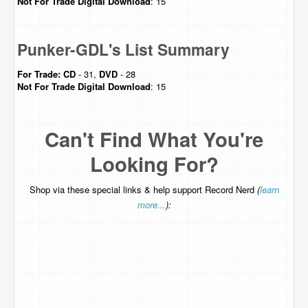
Not For Trade
Digital Download
: 15
Punker-GDL's List Summary
For Trade:
CD
- 31,
DVD
- 28
Not For Trade
Digital Download
: 15
Can't Find What You're
Looking For?
Shop via these special links & help support Record Nerd
(
learn
more...
):