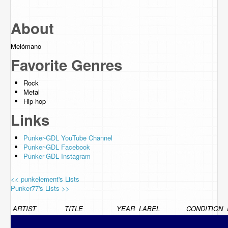
About
Melómano
Favorite Genres
Rock
Metal
Hip-hop
Links
Punker-GDL YouTube Channel
Punker-GDL Facebook
Punker-GDL Instagram
<< punkelement's Lists
Punker77's Lists >>
ARTIST
TITLE
YEAR
LABEL
CONDITION