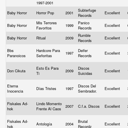
1997-2001
Subterfuge
Baby Horror
Horror Pop
2001
Excellent
Records
Mis Terrores
Panico
Baby Horror
1999
Excellent
Favoritos
Records
Rumble
Baby Horror
Ritual
2009
Excellent
Records
Bbs
Hardcore Para
Deifer
1997
Excellent
Paranoicos
Señoritas
Records
Esto Es Para
Discos
Don Cikuta
2009
Excellent
Ti
Suicidas
Eterna
Discos Del
Días Tristes
1997
Excellent
Inocencia
Sembrador.
Fiskales Ad-
Lindo Momento
2007
C.f.a. Discos
Excellent
hok
Frente Al Caos
Fiskales Ad-
Brutal
Antología
2004
Excellent
hok
Recordz