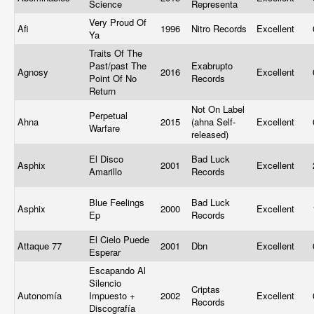
Science
Representa
Very Proud Of
Afi
1996
Nitro Records
Excellent
Ya
Traits Of The
Past/past The
Exabrupto
Agnosy
2016
Excellent
Point Of No
Records
Return
Not On Label
Perpetual
Ahna
2015
(ahna Self-
Excellent
Warfare
released)
El Disco
Bad Luck
Asphix
2001
Excellent
Amarillo
Records
Blue Feelings
Bad Luck
Asphix
2000
Excellent
Ep
Records
El Cielo Puede
Attaque 77
2001
Dbn
Excellent
Esperar
Escapando Al
Silencio
Criptas
Autonomía
Impuesto +
2002
Excellent
Records
Discografía