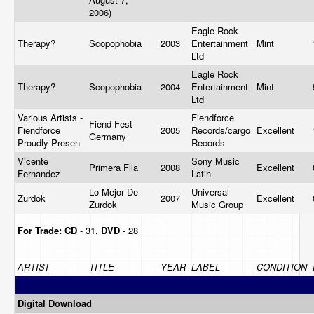
2006)
Eagle Rock
Therapy?
Scopophobia
2003
Entertainment
Mint
Ltd
Eagle Rock
Therapy?
Scopophobia
2004
Entertainment
Mint
Ltd
Various Artists -
Fiendforce
Fiend Fest
Fiendforce
2005
Records/cargo
Excellent
Germany
Proudly Presen
Records
Vicente
Sony Music
Primera Fila
2008
Excellent
Fernandez
Latin
Lo Mejor De
Universal
Zurdok
2007
Excellent
Zurdok
Music Group
For Trade:
CD
- 31,
DVD
- 28
ARTIST
TITLE
YEAR
LABEL
CONDITION
Digital Download