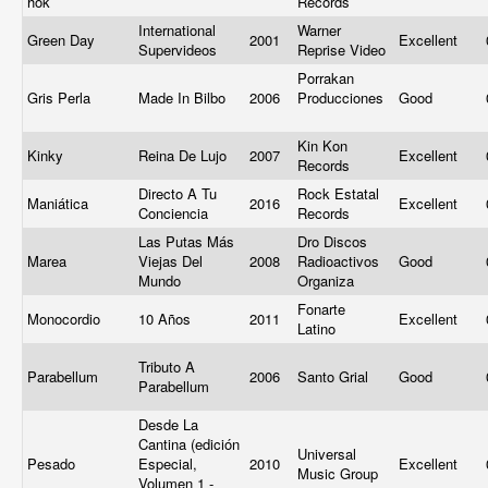
hok
Records
International
Warner
Green Day
2001
Excellent
Supervideos
Reprise Video
Porrakan
Gris Perla
Made In Bilbo
2006
Producciones
Good
‎
Kin Kon
Kinky
Reina De Lujo
2007
Excellent
Records
Directo A Tu
Rock Estatal
Maniática
2016
Excellent
Conciencia
Records
Las Putas Más
Dro Discos
Marea
Viejas Del
2008
Radioactivos
Good
Mundo
Organiza
Fonarte
Monocordio
10 Años
2011
Excellent
Latino
Tributo A
Parabellum
2006
Santo Grial
Good
Parabellum
Desde La
Cantina (edición
Universal
Pesado
Especial,
2010
Excellent
Music Group
Volumen 1 -