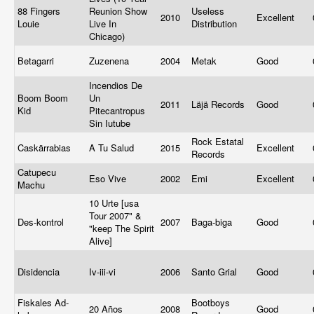
88 Fingers
Reunion Show
Useless
2010
Excellent
Louie
Live In
Distribution
Chicago)
Betagarri
Zuzenena
2004
Metak
Good
Incendios De
Boom Boom
Un
2011
Läjä Records
Good
Kid
Pitecantropus
Sin Iutube
Rock Estatal
Caskärrabias
A Tu Salud
2015
Excellent
Records
Catupecu
Eso Vive
2002
Emi
Excellent
Machu
10 Urte [usa
Tour 2007" &
Des-kontrol ‎
2007
Baga-biga
Good
"keep The Spirit
Alive]
Disidencia
Iv-iii-vi
2006
Santo Grial
Good
Fiskales Ad-
Bootboys
20 Años
2008
Good